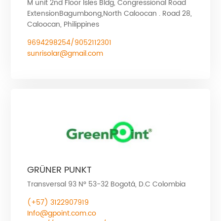
M unit 2nd Floor Isles Bldg, Congressional Road
ExtensionBagumbong,North Caloocan . Road 28,
Caloocan, Philippines
9694298254/9052112301
sunrisolar@gmail.com
GRÜNER PUNKT
Transversal 93 N° 53-32 Bogotá, D.C Colombia
(+57) 3122907919
Info@gpoint.com.co