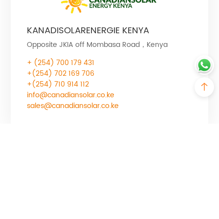
KANADISOLARENERGIE KENYA
Opposite JKIA off Mombasa Road，Kenya
+ (254) 700 179 431
+(254) 702 169 706
+(254) 710 914 112
info@canadiansolar.co.ke
sales@canadiansolar.co.ke
1
2
Next