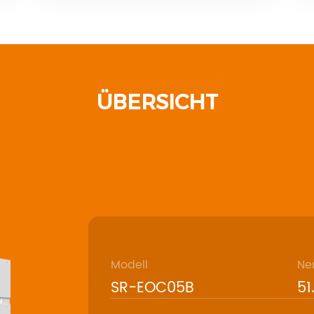
ÜBERSICHT
Modell
Ne
SR-EOC05B
51