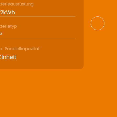
tterieausrüstung
12kWh
tterietyp
P
. Parallelkapazität
Einheit