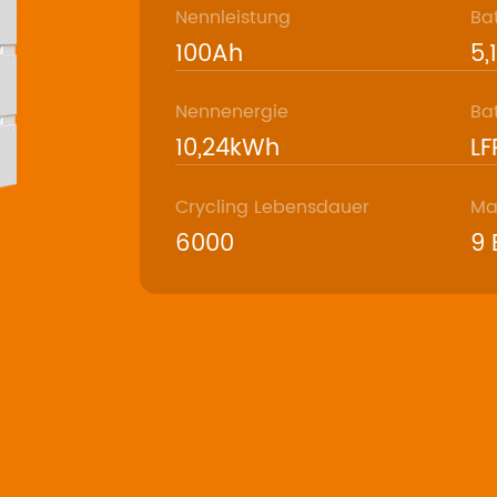
Nennleistung
Ba
100Ah
5,
Nennenergie
Ba
10,24kWh
LF
Crycling Lebensdauer
Max
6000
9 