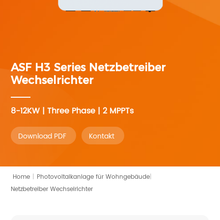
ASF H3 Series
Netzbetreiber
Wechselrichter
8-12KW | Three Phase | 2 MPPTs
Download PDF
Kontakt
|
Home
|
Photovoltaikanlage für Wohngebäude
Netzbetreiber Wechselrichter