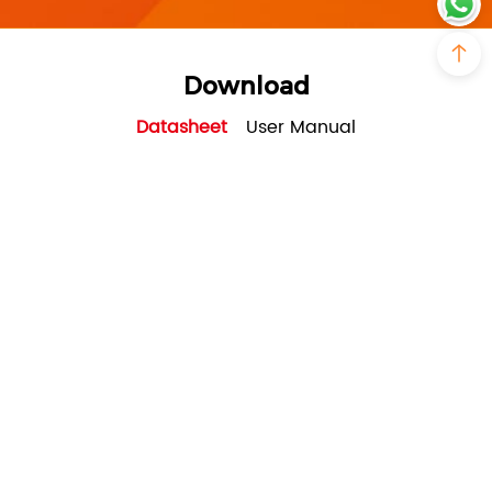
Download
Datasheet
User Manual
SRNE_ASF series_Three-
phase_8~12kW_EU_Solar Storage
Inverter(for residential)_datasheet_V1.0
PDF - 2M - Updated Tuesday, October 17,
2023
Fall